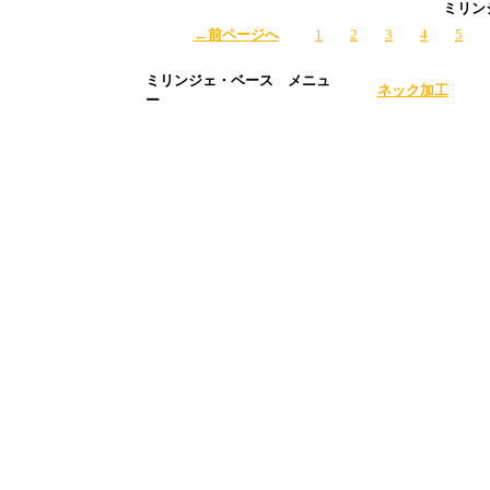
ミリン
←前ページへ
1
2
3
4
5
ミリンジェ・ベース メニュ
ネック加工
ー