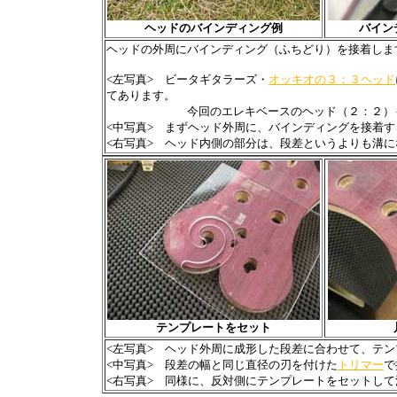
ヘッドのバインディング例
バイン
ヘッドの外周にバインディング（ふちどり）を接着しま
<左写真> ビータギタラーズ・
オッキオの３：３ヘッド
てあります。
今回のエレキベースのヘッド（２：２）も、同
<中写真> まずヘッド外周に、バインディングを接着
<右写真> ヘッド内側の部分は、段差というよりも溝
テンプレートをセット
<左写真> ヘッド外周に成形した段差に合わせて、テ
<中写真> 段差の幅と同じ直径の刃を付けた
トリマー
で
<右写真> 同様に、反対側にテンプレートをセットし