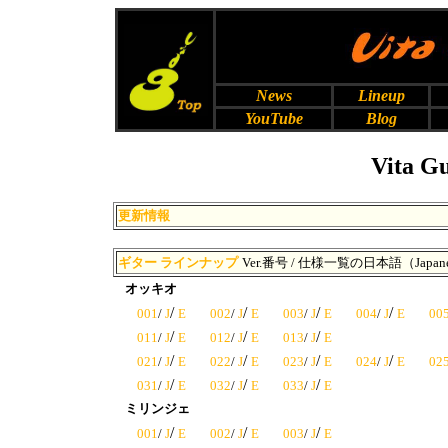
News
Lineup
YouTube
Blog
Vita Gu
更新情報
ギター ラインナップ
Ver.番号 / 仕様一覧の日本語（Japan
オッキオ
/
/
/
/
001
/
J
E
002
/
J
E
003
/
J
E
004
/
J
E
00
/
/
/
011
/
J
E
012
/
J
E
013
/
J
E
/
/
/
/
021
/
J
E
022
/
J
E
023
/
J
E
024
/
J
E
02
/
/
/
031
/
J
E
032
/
J
E
033
/
J
E
ミリンジェ
/
/
/
001
/
J
E
002
/
J
E
003
/
J
E