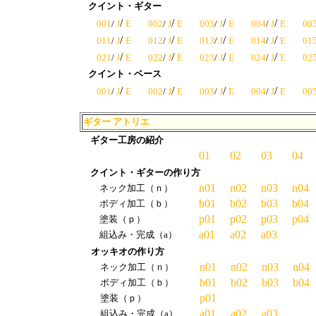
クイント・ギター
/
/
/
/
001
/
J
E
002
/
J
E
003
/
J
E
004
/
J
E
00
/
/
/
/
011
/
J
E
012
/
J
E
013
/
J
E
014
/
J
E
01
/
/
/
/
021
/
J
E
022
/
J
E
023
/
J
E
024
/
J
E
02
クイント・ベース
/
/
/
/
001
/
J
E
002
/
J
E
003
/
J
E
004
/
J
E
00
ギター アトリエ
ギター工房の紹介
01
02
03
04
クイント・ギターの作り方
n01
n02
n03
n04
ネック加工（ｎ）
b01
b02
b03
b04
ボディ加工（ｂ）
p01
p02
p03
p04
塗装（ｐ）
a01
a02
a03
組込み・完成（a）
オッキオの作り方
n01
n02
n03
n04
ネック加工（ｎ）
b01
b02
b03
b04
ボディ加工（ｂ）
p01
塗装（ｐ）
a01
a02
a03
組込み・完成（a）