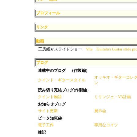
プロフィール
リンク
動画
工房紹介スライドショー
Vita Guitala's Guitar slide p
ブログ
連載中のブログ （作製編）
オッキオ・ギターコレ
クイント・ギタースタイル
ン
読み切り完結ブログ(作製編
）
クイント物語
ミリンジェ・V3計画
お知らせブログ
サイト更新
展示会
ビータ知恵袋
電子工作
専用なコイツ
雑記