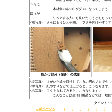
うちに
木材側のネジ山がダメになってしまうことがある
ほうが
リペアする人にも良いだろうとおもってい
<右写真> さらにもうひと手間。 フタを開けやすく
指かけ部分（窪み）の成形
<左写真> けがいた線を目指して、丸い刃のノミで少
<中写真> 紙やすりなどで仕上げると、こうなります。
<右写真> フタを入れてみると、こうなります。
こんなことは生活日用品などでは一般的ですが
クイント・シ
←前ページへ
1
2
3
4
5
6