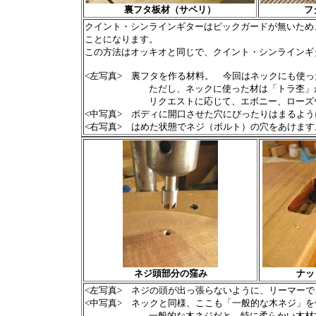
裏フタ板材（サペリ）
フ
クイント・シンラインギターはピックガードが無いため
ことになります。
この方法はオッキオと同じで、クイント・シンラインギ
<左写真> 裏フタを作る材料。 今回はネックにも使
ただし、ネックに使った材は「トラ杢」が入っ
リクエストに応じて、エボニー、ローズウッ
<中写真> ボディに開口させた穴にぴったりはまるよ
<右写真> はめた状態でネジ（ボルト）の穴をあけます
ネジ頭部分の窪み
ナッ
<左写真> ネジの頭が出っ張らないように、リーマー
<中写真> ネックと同様、ここも「一般的な木ネジ」
一般的な木ネジだと、特に柔らかい木材で作って